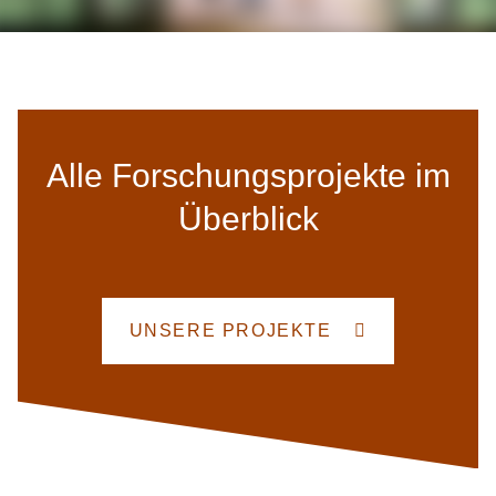
rt.”
Pot
nac
pos
zu 
Alle Forschungsprojekte im
Überblick
UNSERE PROJEKTE