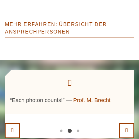
MEHR ERFAHREN: ÜBERSICHT DER
ANSPRECHPERSONEN
trien
“Each photon counts!” —
Prof. M. Brecht
"Du
m
Sek
von
ges
t,
krei
Pro