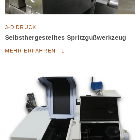
3-D DRUCK
Selbsthergestelltes Spritzgußwerkzeug
MEHR ERFAHREN