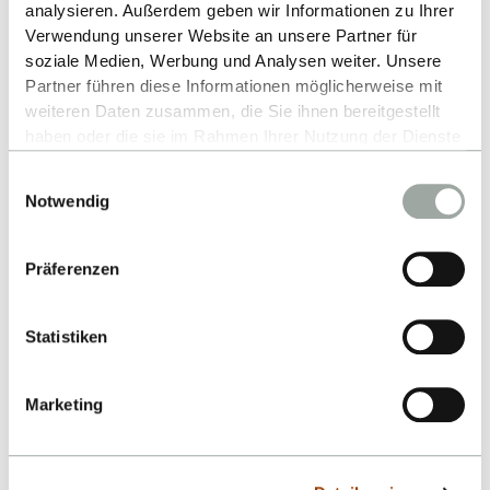
analysieren. Außerdem geben wir Informationen zu Ihrer
Verwendung unserer Website an unsere Partner für
soziale Medien, Werbung und Analysen weiter. Unsere
Partner führen diese Informationen möglicherweise mit
weiteren Daten zusammen, die Sie ihnen bereitgestellt
haben oder die sie im Rahmen Ihrer Nutzung der Dienste
gesammelt haben.
Einwilligungsauswahl
Alles zum Thema Cookies und personenbezogene
Notwendig
Datenverarbeitung entnehmen Sie unserer
Datenschutzerklärung
.
Präferenzen
MICROSCOPIC ANALYSIS
Statistiken
Image Analysis
Marketing
MEHR ERFAHREN