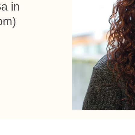
a in
lom)