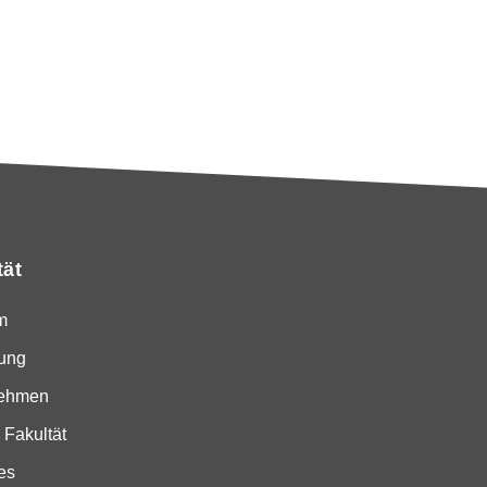
tät
m
ung
nehmen
 Fakultät
es