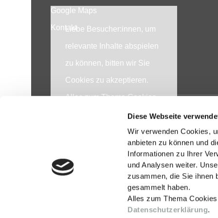
Google Maps
Kontakt
Liebe Besucher:innen, um
relevante Inhalte abspielen
zu können, bitten wir Sie
Cookies zu akzeptieren.
Alles zum Thema Cookies
und personenbezogene
Diese Webseite verwende
Impressum
Datenschutzerklärung
Sitemap
Datenverarbeitung
Wir verwenden Cookies, um
anbieten zu können und di
entnehmen Sie unserer
Informationen zu Ihrer Ve
und Analysen weiter. Unse
Datenschutzerklärung
zusammen, die Sie ihnen b
gesammelt haben.
Alles zum Thema Cookies
COOKIE EIN
Datenschutzerklärung
.
STELLUNGE