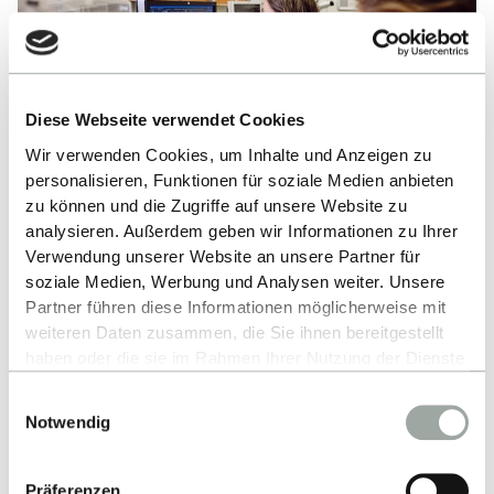
Diese Webseite verwendet Cookies
Wir verwenden Cookies, um Inhalte und Anzeigen zu
personalisieren, Funktionen für soziale Medien anbieten
zu können und die Zugriffe auf unsere Website zu
analysieren. Außerdem geben wir Informationen zu Ihrer
Verwendung unserer Website an unsere Partner für
Starke Forschung
soziale Medien, Werbung und Analysen weiter. Unsere
Partner führen diese Informationen möglicherweise mit
Die Forschungsaktivitäten der Fakultät Life
weiteren Daten zusammen, die Sie ihnen bereitgestellt
Sciences erstrecken sich von Prozessanalytik und
haben oder die sie im Rahmen Ihrer Nutzung der Dienste
Ressourceneffizienz über Gesundheits- und
gesammelt haben.
Einwilligungsauswahl
Alles zum Thema Cookies und personenbezogene
Nachhaltigkeitsthemen bis hin zu
Notwendig
Datenverarbeitung entnehmen Sie unserer
Materialwissenschaften für Biomedizinische
Datenschutzerklärung
.
Anwendungen.
Präferenzen