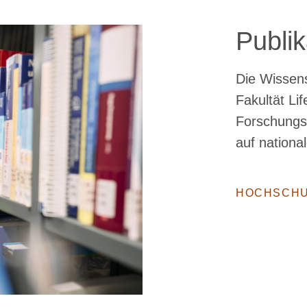
Publi
Die Wissens
Fakultät Lif
Forschungse
auf nationa
HOCHSCHU