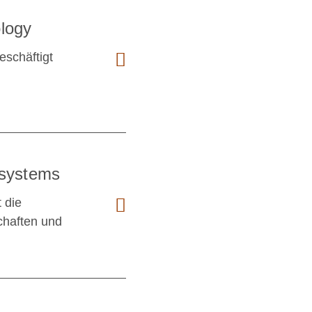
logy
schäftigt
osystems
 die
chaften und