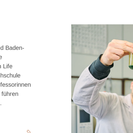
nd Baden-
e
 Life
chschule
ofessorinnen
 führen
.