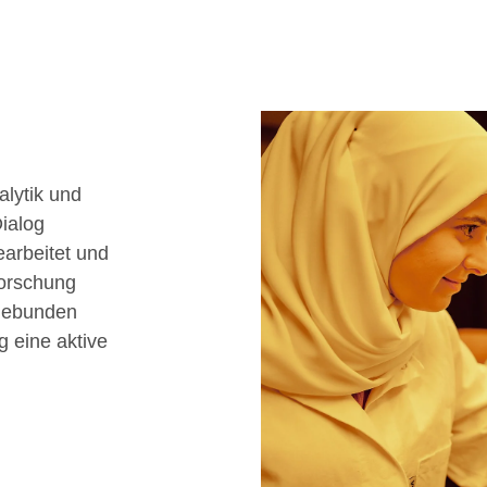
lytik und
ialog
arbeitet und
Forschung
ngebunden
g eine aktive