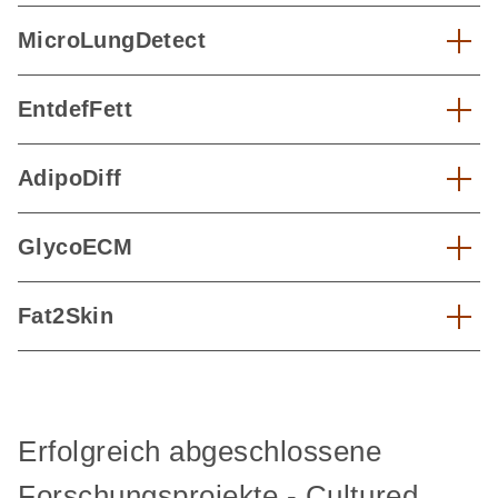
MicroLungDetect
EntdefFett
AdipoDiff
GlycoECM
Fat2Skin
Erfolgreich abgeschlossene
Forschungsprojekte - Cultured