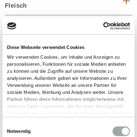
Fleisch
Fleisch ohne Tierleid – geht das?
Fleisch ohne Kühe und Schweine
Diese Webseite verwendet Cookies
Wir verwenden Cookies, um Inhalte und Anzeigen zu
Pionierarbeit bei der In-Vitro-Fleisch-
personalisieren, Funktionen für soziale Medien anbieten
zu können und die Zugriffe auf unsere Website zu
Forschung
analysieren. Außerdem geben wir Informationen zu Ihrer
Verwendung unserer Website an unsere Partner für
Schnitzel ohne Schwein
soziale Medien, Werbung und Analysen weiter. Unsere
Partner führen diese Informationen möglicherweise mit
weiteren Daten zusammen, die Sie ihnen bereitgestellt
Fleisch aus dem Drucker
haben oder die sie im Rahmen Ihrer Nutzung der Dienste
gesammelt haben.
Einwilligungsauswahl
Alles zum Thema Cookies und personenbezogene
Laborfleisch - Essen ohne Tiere zu
Notwendig
Datenverarbeitung entnehmen Sie unserer