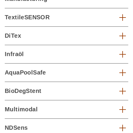
TextileSENSOR
DiTex
Infraöl
AquaPoolSafe
BioDegStent
Multimodal
NDSens