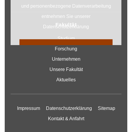
und personenbezogene Datenverarbeitung
entnehmen Sie unserer
Fakultät
Datenschutzerklärung
Studium
COOKIE EINSTELLUNGEN
Forschung
ÄNDERN
Unternehmen
Unsere Fakultät
Aktuelles
Impressum
Datenschutzerklärung
Sitemap
Kontakt & Anfahrt