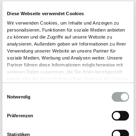
Publikationen
Diese Webseite verwendet Cookies
Wir verwenden Cookies, um Inhalte und Anzeigen zu
personalisieren, Funktionen für soziale Medien anbieten
zu können und die Zugriffe auf unsere Website zu
ZURÜCK ZUR LISTE
analysieren. Außerdem geben wir Informationen zu Ihrer
Verwendung unserer Website an unsere Partner für
soziale Medien, Werbung und Analysen weiter. Unsere
Partner führen diese Informationen möglicherweise mit
weiteren Daten zusammen, die Sie ihnen bereitgestellt
haben oder die sie im Rahmen Ihrer Nutzung der Dienste
gesammelt haben.
Einwilligungsauswahl
Alles zum Thema Cookies und personenbezogene
Notwendig
Datenverarbeitung entnehmen Sie unserer
Datenschutzerklärung
.
Nach oben
Präferenzen
Statistiken