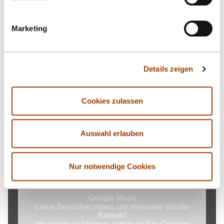
Marketing
Details zeigen
Kontakt
Cookies zulassen
Hochschule Reutlingen
Fakultät Life Sciences
Auswahl erlauben
Alteburgstraße 150
72762 Reutlingen
Nur notwendige Cookies
-
Google Maps
Liebe Besucher:innen, um relevante Inhalte
Kontakt