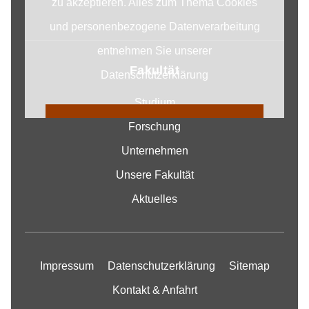
zu akzeptieren. Alles zum Thema Cookies
und personenbezogene Datenverarbeitung
entnehmen Sie unserer
Fakultät
Datenschutzerklärung
Studium
COOKIE EINSTELLUNGEN
Forschung
ÄNDERN
Unternehmen
Unsere Fakultät
Aktuelles
Impressum
Datenschutzerklärung
Sitemap
Kontakt & Anfahrt