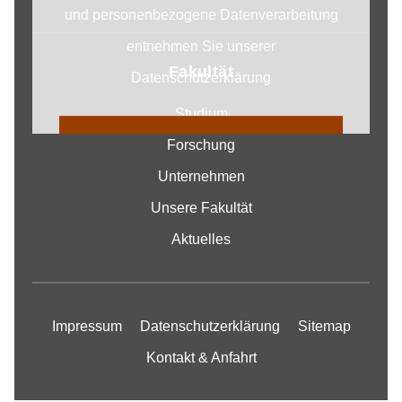
und personenbezogene Datenverarbeitung
entnehmen Sie unserer
Fakultät
Datenschutzerklärung
Studium
COOKIE EINSTELLUNGEN
Forschung
ÄNDERN
Unternehmen
Unsere Fakultät
Aktuelles
Impressum
Datenschutzerklärung
Sitemap
Kontakt & Anfahrt