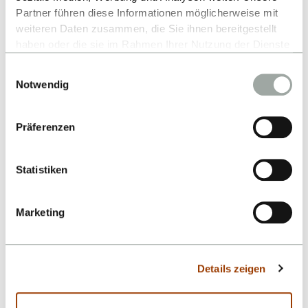
Partner führen diese Informationen möglicherweise mit
weiteren Daten zusammen, die Sie ihnen bereitgestellt
haben oder die sie im Rahmen Ihrer Nutzung der Dienste
gesammelt haben.
Einwilligungsauswahl
Alles zum Thema Cookies und personenbezogene
Notwendig
Datenverarbeitung entnehmen Sie unserer
Datenschutzerklärung
.
Präferenzen
Kontakt
Statistiken
Hochschule Reutlingen
Marketing
Fakultät Life Sciences
Alteburgstraße 150
72762 Reutlingen
Details zeigen
-