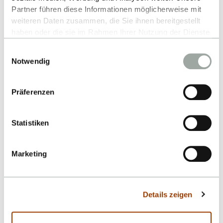
Partner führen diese Informationen möglicherweise mit
weiteren Daten zusammen, die Sie ihnen bereitgestellt
haben oder die sie im Rahmen Ihrer Nutzung der Dienste
gesammelt haben.
Einwilligungsauswahl
Alles zum Thema Cookies und personenbezogene
Notwendig
Datenverarbeitung entnehmen Sie unserer
Datenschutzerklärung
.
Präferenzen
Kontakt
Statistiken
Hochschule Reutlingen
Marketing
Fakultät Life Sciences
Alteburgstraße 150
72762 Reutlingen
Details zeigen
-