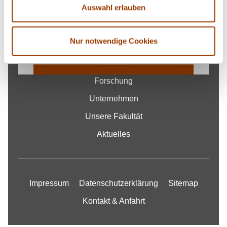
und personenbezogene Datenverarbeitung
Auswahl erlauben
entnehmen Sie unserer
Fakultät
Nur notwendige Cookies
Datenschutzerklärung
Studium
COOKIE EINSTELLUNGEN
Forschung
ÄNDERN
Unternehmen
Unsere Fakultät
Aktuelles
Impressum
Datenschutzerklärung
Sitemap
Kontakt & Anfahrt