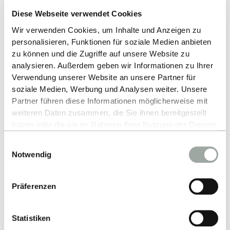
Prof. Dr. Stephan Seiter lehrt seit 17 Jahren an der
Diese Webseite verwendet Cookies
ESB Business School und übernimmt nun das
Ressort Forschung und Transfer. Der
Wir verwenden Cookies, um Inhalte und Anzeigen zu
personalisieren, Funktionen für soziale Medien anbieten
Wirtschaftswissenschaftler war von 2021 bis 2025
zu können und die Zugriffe auf unsere Website zu
Mitglied des Deutschen Bundestages, wo er als
analysieren. Außerdem geben wir Informationen zu Ihrer
Obmann im Ausschuss für Bildung, Forschung und
Verwendung unserer Website an unsere Partner für
Technikfolgenabschätzung sowie als Sprecher der
soziale Medien, Werbung und Analysen weiter. Unsere
FDP-Bundestagsfraktion für Forschung,
Partner führen diese Informationen möglicherweise mit
Technologie und Innovation die Forschungs- und
weiteren Daten zusammen, die Sie ihnen bereitgestellt
haben oder die sie im Rahmen Ihrer Nutzung der Dienste
Hochschulpolitik aktiv mitgestaltet hat. An der
gesammelt haben.
Hochschule Reutlingen war Seiter zuvor langjährig
Einwilligungsauswahl
Alles zum Thema Cookies und personenbezogene
in verschiedenen Leitungsfunktionen tätig, unter
Notwendig
Datenverarbeitung entnehmen Sie unserer
anderem als Studiendekan und in der Leitung des
Datenschutzerklärung
.
Reutlingen Research Institute (RRI).
Präferenzen
Ausdrücklich dankte Sabine Löbbe abschließend
den bisherigen Vizepräsidenten Prof. Dr. Arjan
Statistiken