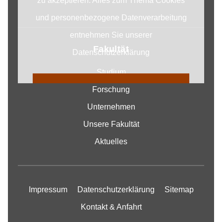
zu akzeptieren. Alles zum Thema Cookies
und personenbezogene Datenverarbeitung
entnehmen Sie unserer
Fakultät
Datenschutzerklärung
Studium
COOKIE EINSTELLUNGEN
Forschung
ÄNDERN
Unternehmen
Unsere Fakultät
Aktuelles
Impressum
Datenschutzerklärung
Sitemap
Kontakt & Anfahrt