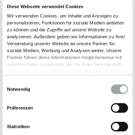
Diese Webseite verwendet Cookies
Wir verwenden Cookies, um Inhalte und Anzeigen zu
personalisieren, Funktionen für soziale Medien anbieten
zu können und die Zugriffe auf unsere Website zu
analysieren. Außerdem geben wir Informationen zu Ihrer
Verwendung unserer Website an unsere Partner für
soziale Medien, Werbung und Analysen weiter. Unsere
Partner führen diese Informationen möglicherweise mit
weiteren Daten zusammen, die Sie ihnen bereitgestellt
Contact
haben oder die sie im Rahmen Ihrer Nutzung der Dienste
gesammelt haben.
Einwilligungsauswahl
Reutlingen University
Alles zum Thema Cookies und personenbezogene
Notwendig
Datenverarbeitung entnehmen Sie unserer
School of Life Sciences
Datenschutzerklärung
.
Präferenzen
Alteburgstraße 150
72762 Reutlingen
Statistiken
-