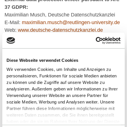
37
GDPR:
Maximilian Musch, Deutsche Datenschutzkanzlei
E-Mail:
maximilian.musch@reutlingen-university.de
Web:
www.deutsche-datenschutzkanzlei.de
Technical support of this online offer:
Christoph Weiblen, Leiter Rechen- und
Diese Webseite verwendet Cookies
Medienzentrum
Wir verwenden Cookies, um Inhalte und Anzeigen zu
E-Mail:
RMZ-Leitung@reutlingen-University.de
personalisieren, Funktionen für soziale Medien anbieten
Hochschule Reutlingen, Alteburgstraße 150, 72762
zu können und die Zugriffe auf unsere Website zu
Reutlingen, Deutschland/Germany
analysieren. Außerdem geben wir Informationen zu Ihrer
Verwendung unserer Website an unsere Partner für
soziale Medien, Werbung und Analysen weiter. Unsere
Conception of this online offer:
Partner führen diese Informationen möglicherweise mit
711media websolutions GmbH, Marienstraße 42,
weiteren Daten zusammen, die Sie ihnen bereitgestellt
70178 Stuttgart, Deutschland/Germany
haben oder die sie im Rahmen Ihrer Nutzung der Dienste