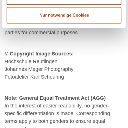
their layout in the online service are subject to
copyright protection and other protective laws. The
Nur notwendige Cookies
content of this online service may not be copied,
distributed, modified or made available to third
parties for commercial purposes.
© Copyright Image Sources:
Hochschule Reutlingen
Johannes Meger Photography
Fotoatelier Karl Scheuring
Note: General Equal Treatment Act (AGG)
In the interest of easier readability, no gender-
specific differentiation is made. Corresponding
terms apply to both genders to ensure equal