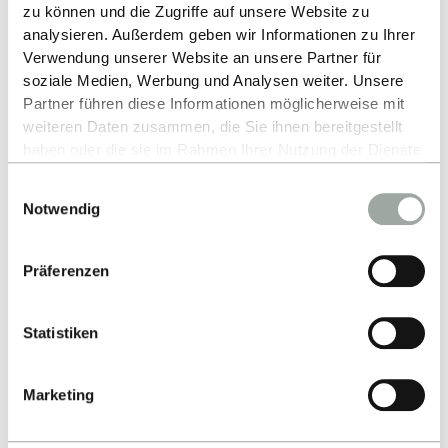
Publications
zu können und die Zugriffe auf unsere Website zu
analysieren. Außerdem geben wir Informationen zu Ihrer
Verwendung unserer Website an unsere Partner für
soziale Medien, Werbung und Analysen weiter. Unsere
Partner führen diese Informationen möglicherweise mit
weiteren Daten zusammen, die Sie ihnen bereitgestellt
haben oder die sie im Rahmen Ihrer Nutzung der Dienste
gesammelt haben.
Einwilligungsauswahl
Alles zum Thema Cookies und personenbezogene
Notwendig
Datenverarbeitung entnehmen Sie unserer
Datenschutzerklärung
.
Up
Präferenzen
Statistiken
Marketing